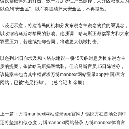
偏执基础体式的打击。数十万加沙住户已除掉，大齐区域被划为
以色列“安全区”。以军将握续归天安全区，不再撤出。
卡茨还示意，将建造民间机构分发东说念主说念物质的渠说念，
以收缩哈马斯对黎民的影响。他强调，哈马斯正濒临军方和大家
双重压力，若连续拒却合同，将遭更大领域打击。
以色列14日向埃及和卡塔尔建议一项45天临时息兵换东说念主
质的提案，条款哈马斯捣毁武装。但哈马斯官员15日陈述称，
该提案未包含其中枢诉求万博manbext网站登录app(中国)官方
网站，已被“充足拒却”。（总台记者 余鹏）
上一篇：
万博manbext网站登录app官网尹锡悦方在首场公判中
还将坚捏相似态度-万博manbext网站登录 万博manbext体育官