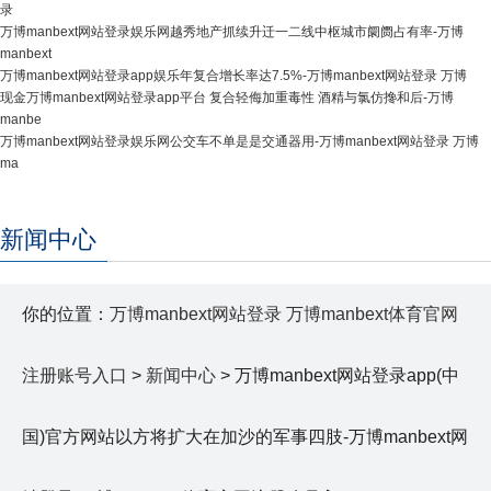
录
万博manbext网站登录娱乐网越秀地产抓续升迁一二线中枢城市阛阓占有率-万博
manbext
万博manbext网站登录app娱乐年复合增长率达7.5%-万博manbext网站登录 万博
现金万博manbext网站登录app平台 复合轻侮加重毒性 酒精与氯仿搀和后-万博
manbe
万博manbext网站登录娱乐网公交车不单是是交通器用-万博manbext网站登录 万博
ma
新闻中心
你的位置：
万博manbext网站登录 万博manbext体育官网
注册账号入口
>
新闻中心
> 万博manbext网站登录app(中
国)官方网站以方将扩大在加沙的军事四肢-万博manbext网