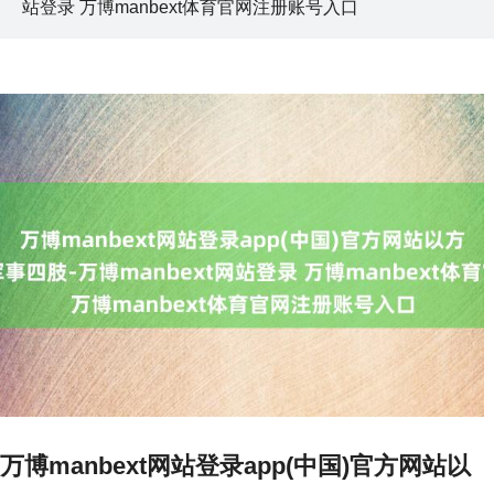
站登录 万博manbext体育官网注册账号入口
万博manbext网站登录app(中国)官方网站以