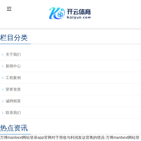
栏目分类
关于我们
新闻中心
工程案例
荣誉资质
诚聘精英
联系我们
热点资讯
万博manbext网站登录app官网对于营收与利润发达背离的情况-万博manbext网站登