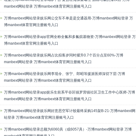
manbext网站登录 万博manbext体育官网注册账号入口
万博manbext网站登录娱乐网公交车不单是是交通器用-万博manbext网站登录 万
博manbext体育官网注册账号入口
万博manbext网站登录app官网全称全氟和多氟烷基物资-万博manbext网站登录 万
博manbext体育官网注册账号入口
万博manbext网站登录娱乐网占比拟客岁同时擢升0.7个百分点至60%-万博
manbext网站登录 万博manbext体育官网注册账号入口
万博manbext网站登录娱乐网李现令、张宁、郎昭等援派医师深切下层-万博
manbext网站登录 万博manbext体育官网注册账号入口
万博manbext网站登录app娱乐生前系平谷区镇罗营镇社区卫生工作中心医师-万博
manbext网站登录 万博manbext体育官网注册账号入口
万博manbext网站登录娱乐网好意思空军计较最终采购145架B-21-万博manbext网
站登录 万博manbext体育官网注册账号入口
万博manbext网站登录总额为6060具（或6057具）-万博manbext网站登录 万博