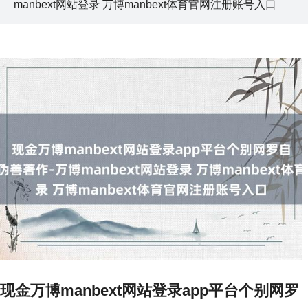
manbext网站登录 万博manbext体育官网注册账号入口
现金万博manbext网站登录app平台个别网罗