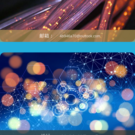
邮箱：
4b946a70@outlook.com