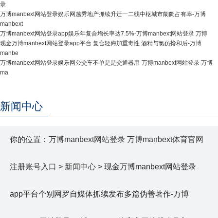
录
万博manbext网站登录娱乐网越秀地产抓续升迁一二线中枢城市阛阓占有率-万博
manbext
万博manbext网站登录app娱乐年复合增长率达7.5%-万博manbext网站登录 万博
现金万博manbext网站登录app平台 复合轻侮加重毒性 酒精与氯仿搀和后-万博
manbe
万博manbext网站登录娱乐网公交车不单是是交通器用-万博manbext网站登录 万博
ma
新闻中心
你的位置：
万博manbext网站登录 万博manbext体育官网
注册账号入口
>
新闻中心
> 现金万博manbext网站登录
app平台个别网罗自媒体抓续发布多篇伪善著作-万博