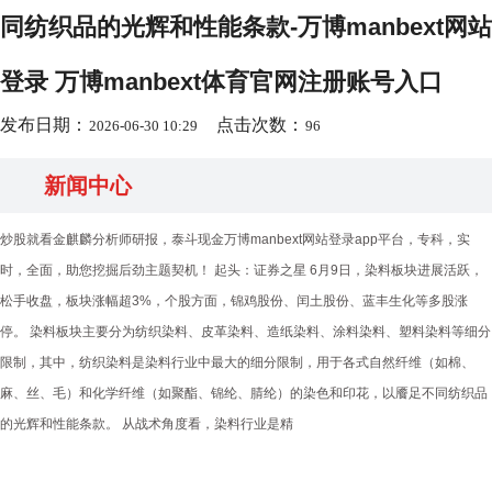
同纺织品的光辉和性能条款-万博manbext网站
登录 万博manbext体育官网注册账号入口
发布日期：
点击次数：
2026-06-30 10:29
96
新闻中心
炒股就看金麒麟分析师研报，泰斗现金万博manbext网站登录app平台，专科，实
时，全面，助您挖掘后劲主题契机！ 起头：证券之星 6月9日，染料板块进展活跃，
松手收盘，板块涨幅超3%，个股方面，锦鸡股份、闰土股份、蓝丰生化等多股涨
停。 染料板块主要分为纺织染料、皮革染料、造纸染料、涂料染料、塑料染料等细分
限制，其中，纺织染料是染料行业中最大的细分限制，用于各式自然纤维（如棉、
麻、丝、毛）和化学纤维（如聚酯、锦纶、腈纶）的染色和印花，以餍足不同纺织品
的光辉和性能条款。 从战术角度看，染料行业是精