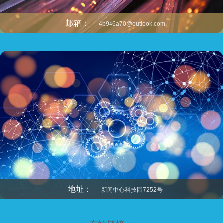
邮箱：
4b946a70@outlook.com
地址：
新闻中心科技园7252号