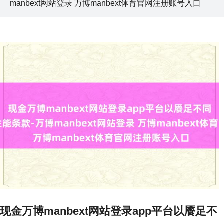
manbext网站登录 万博manbext体育官网注册账号入口
现金万博manbext网站登录app平台以餍足不