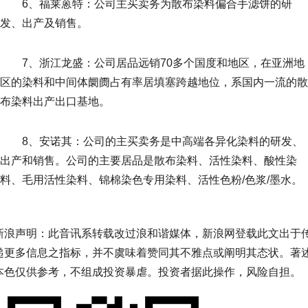
6、福莱蒽特：公司主买卖务为散布染料偏合手滤饼的研
发、出产及销售。
7、浙江龙盛：公司居品远销70多个国度和地区，在亚洲地
区的染料和中间体阛阓占有率居填塞跨越地位，系国内一流的散
布染料出产出口基地。
8、安诺其：公司的主买卖务是中高端各异化染料的研发、
出产和销售。公司的主要居品是散布染料、活性染料、酸性染
料、毛用活性染料、锦棉染色专用染料、活性色粉/色浆/墨水。
新浪声明：此音讯系转载改过浪和谐媒体，新浪网登载此文出于
递更多信息之指标，并不虞味着赞同其不雅点或阐明其态状。著
本色仅供参考，不组成投资暴虐。投资者据此操作，风险自担。