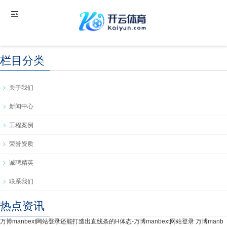
栏目分类
关于我们
新闻中心
工程案例
荣誉资质
诚聘精英
联系我们
热点资讯
万博manbext网站登录还能打造出直线条的H体态-万博manbext网站登录 万博manb