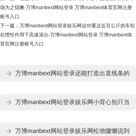
场为之猖獗-万博manbext网站登录 万博manbext体育官网注册
账号入口
下一篇：
万博manbext网站登录娱乐网这对重达近百公斤的车轮
在惯性作用下高速滚出-万博manbext网站登录 万博manbext体
育官网注册账号入口
万博manbext网站登录还能打造出直线条的
H体态-万博manbext网站登录 万博manbext
万博manbext网站登录娱乐网小背心别只当
体育官网注册账号入口
内搭！玄色小背心外穿-万博manbext网站登
万博manbext网站登录娱乐网松弛慵懒说到
录 万博manbext体育官网注册账号入口