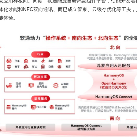
蒙应用样板间。同期，软通能源自研鸿蒙组件平台，使能开发者
体化才能和NFC双向通讯、而已成立管束、云缓存优化等工夫
能体验。