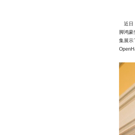
近日，
脚鸿蒙
集展示了
Ope