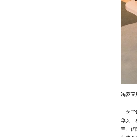
鸿蒙应
为了让
华为，
宝、优