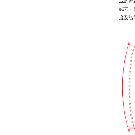
业的鸿
端云一
度及智