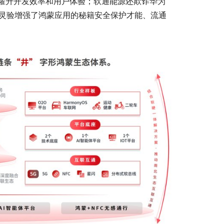
擢升开发效率和用户体验；软通能源还欺诈华为
，灵验增强了鸿蒙应用的秘籍安全保护才能、流通