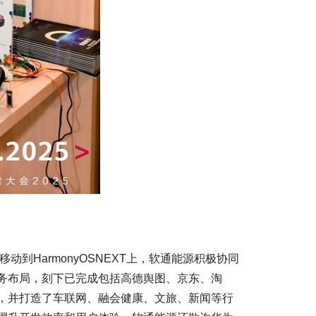
到HarmonyOSNEXT上，软通能源积极协同
务布局，刻下已完成包括高德舆图、京东、淘
，并打造了车联网、融会健康、文旅、新闻等行