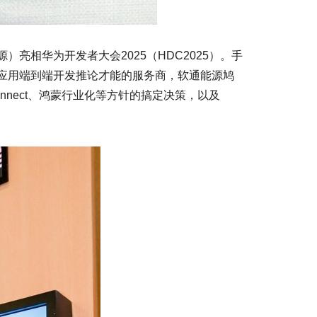
相华为开发者大会2025（HDC2025）。手
应用端到端开发推论才能的服务商，软通能源鸠
Connect、鸿蒙行业化等方针的搞定决策，以及