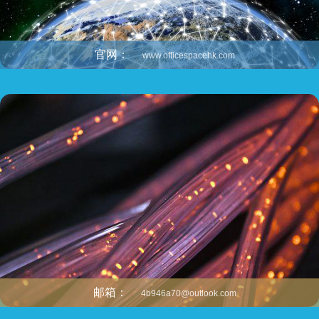
官网：
www.officespacehk.com
邮箱：
4b946a70@outlook.com