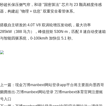
秒超长保压侧气帘，和谐 "国密算法" 芯片与 23 颗高精度传感
器，构建起 "物理 + 信息" 双重安全看管体系。
搭载自主研发的 4.0T V8 双涡轮增压发动机，最大功率
285kW（388 马力），峰值扭矩 530N·m，匹配 8 速自动变速箱
与智能四驱系统，0-100km/h 加快仅 5.1 秒。
上一篇：
现金万博manbext网站登录app平台将主要面向墨西哥
阛阓推出-万博manbext网站登录 万博manbext体育官网注册账
号入口