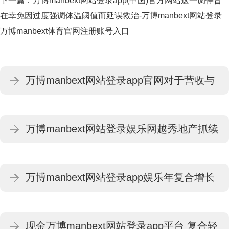
下一篇：
万博manbext网站登录app(中国)官方网站这一调停旨
在幸免因过度强调体温阈值而延误救治-万博manbext网站登录
万博manbext体育官网注册账号入口
万博manbext网站登录app官网对于营收与
利润发达背离的情况-万博manbext网站登录
万博manbext网站登录娱乐网越秀地产抓续
万博manbext体育官网注册账号入口
升迁一二线中枢城市阛阓占有率-万博
万博manbext网站登录app娱乐年复合增长
manbext网站登录 万博manbext体育官网注
率达7.5%-万博manbext网站登录 万博
册账号入口
现金万博manbext网站登录app平台 复合轻