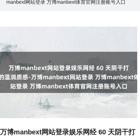
manbext网站登录 万博manbext体育官网注册账号入口
万博manbext网站登录娱乐网经 60 天阴干打