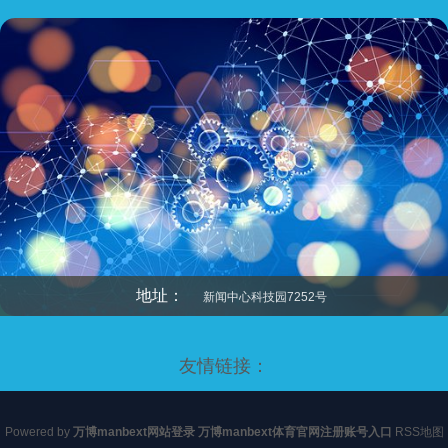
地址：
新闻中心科技园7252号
友情链接：
Powered by
万博manbext网站登录 万博manbext体育官网注册账号入口
RSS地图