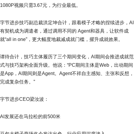
1080P视频只需3.67元，为行业最低。
字节进步技巧副总裁洪定坤合计，跟着模子才略的捏续进步，AI
有契机成为调遣者，通过调用不同的 Agent和器具，让软件成
就“all in one”，更大幅度地裁减成就门槛，擢升成就效果。
谭待合计，技巧主体履历了三个期间变化，AI期间会推进成就范
式与技巧架构全面升级。他说：“PC期间主体是Web，出动期间
是App，AI期间则是Agent。Agent不祥自主感知、主张和反想，
完成复杂任务。”
字节进步CEO梁汝波：
AI发展还在马拉松的前500米
豆包大模子商场迄今发达出色，行业应用深度渗入。