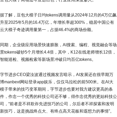
据了解，豆包大模子日均tokens调用量从2024年12月的4万亿飙
升至2025年5月的16.4万亿，年增长率超300%，稳居中国公有
云大模子奇迹调用量第一，占据46.4%的商场份额。
同期，企业级应用场景快速膨胀，AI搜索、编程、视觉融会等场
景tokens破钞5个月增长4.4倍，其中，K12在线老师增长12倍，
智能巡检、视频检索等新场景冲破日均百亿tokens。
字节进步CEO梁汝波通过视频发言暗示，AI发展还在很早期万
博manbext网站登录app娱乐，仅仅马拉松的前500米。在AI大
模子带来的技巧变革期间，字节进步也要对我方建议更高的条
件，作念一个优秀的科技公司还不够，得作念优秀的更始科技公
司，“前者是不祥欺诈先进技巧的公司，尔后者不祥探索和发明
新技巧，这是挑战终点大、有终点高天花板和遐想力的事情”。