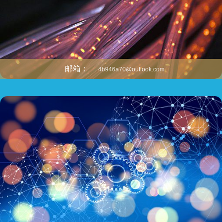
邮箱：
4b946a70@outlook.com