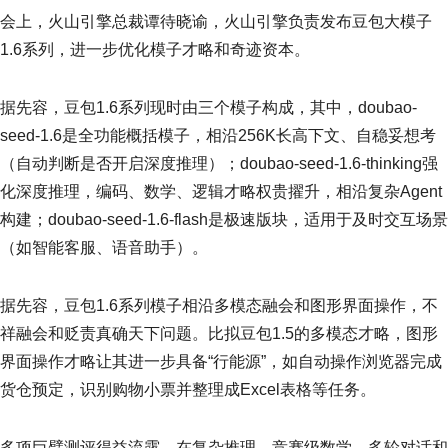
会上，火山引擎总裁谭待晓谕，火山引擎负责发布豆包大模子
1.6系列，进一步优化模子才略和奇迹资本。
据先容，豆包1.6系列现时由三个模子构成，其中，doubao-
seed-1.6是全功能概括模子，相沿256K长高下文、自稳妥想考
（自动判断是否开启深度推理）；doubao-seed-1.6-thinking强
化深度推理，编码、数学、逻辑才略权贵擢升，相沿复杂Agent
构建；doubao-seed-1.6-flash是极速版块，适用于及时交互场景
（如智能客服、语音助手）。
据先容，豆包1.6系列模子相沿多模态融会和图形界面操作，不
祥融会和贬责真确天下问题。比拟豆包1.5的多模态才略，图形
界面操作才略让其进一步具备“行能源”，如自动操作浏览器完成
货仓预定，识别购物小票并整理成Excel表格等任务。
多项巨擘测评得益流露，在复杂推理、竞赛级数学、多轮对话和