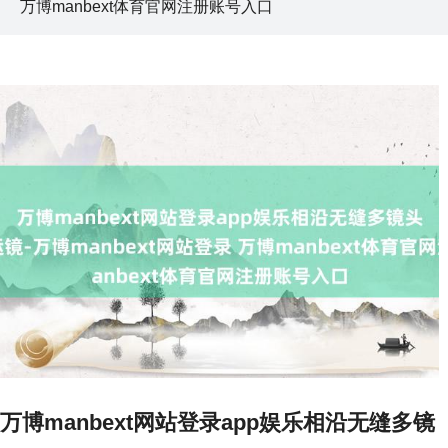
万博manbext体育官网注册账号入口
万博manbext网站登录app娱乐相沿无缝多镜