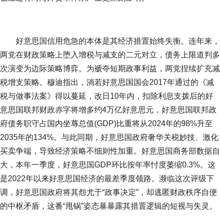
好意思国信用危急的本体是其经济措置始终失衡。连年来，
两党在财政策略上堕入增税与减支的二元对立，债务上限道判多
次演变为边际策略博弈。为褫夺短期政事利益，两党捏续扩充减
税增支策略。穆迪指出，淌若好意思国国会2017年通过的《减
税与做事法案》得以蔓延，改日10年内，扣除利息支拨后的好
意思国联邦财政赤字将增多约4万亿好意思元，好意思国联邦政
府债务职守占国内坐蓐总值(GDP)比重将从2024年的98%升至
2035年的134%。与此同期，好意思国政府奢华关税妙技、激化
买卖争端，导致经济策略不细则性加重。好意思国商务部数据自
大，本年一季度，好意思国GDP环比按年率忖度萎缩0.3%。这
是2022年以来好意思国经济的最差季度领路。濒临这次评级下
调，好意思国政府将其怨尤于“政事决定”，却逃匿财政秩序自便
的中枢矛盾，这番“甩锅”姿态暴暴露其措置逻辑的短视与失灵。