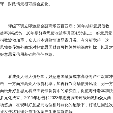
守，财政情景很可能会恶化。
评级下调立即激励金融商场四百四病：30年期好意思债收
益率冲破5%，10年期好意思债收益率升至4.5%以上，好意思元
指数波动加重，众人老本避险情谊显贵升温。有分析觉得，这一
风物突显海外商场对好意思国财政可捏续性的深度担忧，以及对
好意思元信用基础的信任危急。
看成众人最大债务国，好意思国融资成本高涨将产生双重冲
击：一方面推高众人假贷利率，加再行兴商场债务风险；另一方
面松开好意思元看成主要储备货币的踏实性，促使海外老本加快
多元化成立。2011年标普和2023年惠誉调降评级均激励众人商
场悠扬，在现时好意思元地位相对弱化的配景下，好意思国这次
被左迁将对海外货币体系产生更深刻影响。