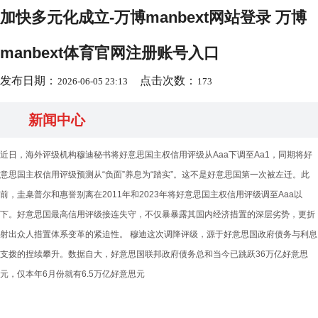
加快多元化成立-万博manbext网站登录 万博
manbext体育官网注册账号入口
发布日期：
点击次数：
2026-06-05 23:13
173
新闻中心
近日，海外评级机构穆迪秘书将好意思国主权信用评级从Aaa下调至Aa1，同期将好
意思国主权信用评级预测从“负面”养息为“踏实”。这不是好意思国第一次被左迁。此
前，圭臬普尔和惠誉别离在2011年和2023年将好意思国主权信用评级调至Aaa以
下。好意思国最高信用评级接连失守，不仅暴暴露其国内经济措置的深层劣势，更折
射出众人措置体系变革的紧迫性。 穆迪这次调降评级，源于好意思国政府债务与利息
支拨的捏续攀升。数据自大，好意思国联邦政府债务总和当今已跳跃36万亿好意思
元，仅本年6月份就有6.5万亿好意思元