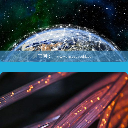
官网：
www.officespacehk.com