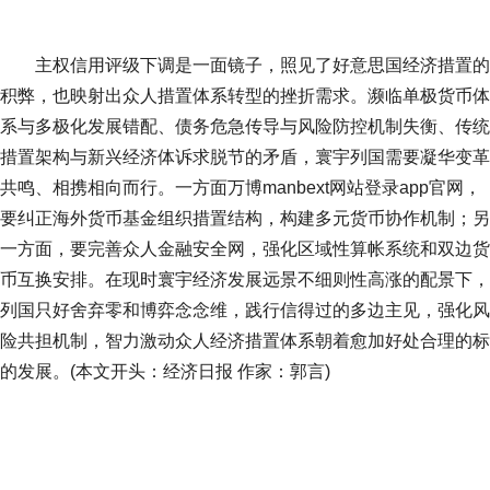
主权信用评级下调是一面镜子，照见了好意思国经济措置的
积弊，也映射出众人措置体系转型的挫折需求。濒临单极货币体
系与多极化发展错配、债务危急传导与风险防控机制失衡、传统
措置架构与新兴经济体诉求脱节的矛盾，寰宇列国需要凝华变革
共鸣、相携相向而行。一方面万博manbext网站登录app官网，
要纠正海外货币基金组织措置结构，构建多元货币协作机制；另
一方面，要完善众人金融安全网，强化区域性算帐系统和双边货
币互换安排。在现时寰宇经济发展远景不细则性高涨的配景下，
列国只好舍弃零和博弈念念维，践行信得过的多边主见，强化风
险共担机制，智力激动众人经济措置体系朝着愈加好处合理的标
的发展。(本文开头：经济日报 作家：郭言)