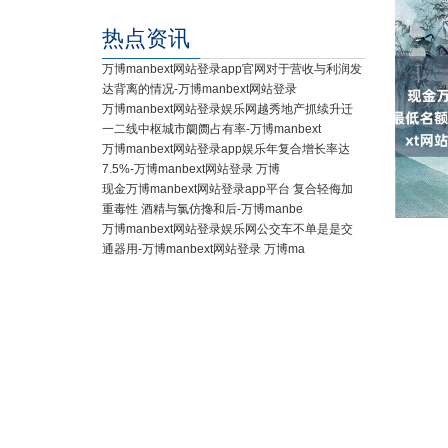
热点资讯
万博manbext网站登录app官网对于营收与利润发
达背离的情况-万博manbext网站登录
万博manbext网站登录娱乐网越秀地产抓续升迁
一二线中枢城市阛阓占有率-万博manbext
万博manbext网站登录app娱乐年复合增长率达
7.5%-万博manbext网站登录 万博
现金万博manbext网站登录app平台 复合轻侮加
重毒性 酒精与氯仿搀和后-万博manbe
万博manbext网站登录娱乐网公交车不单是是交
通器用-万博manbext网站登录 万博ma