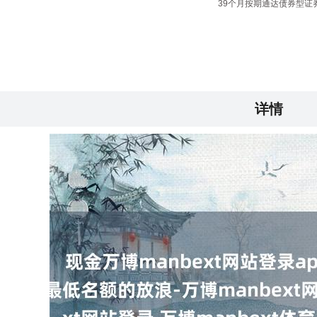
39个月按期通达债券型证
详情