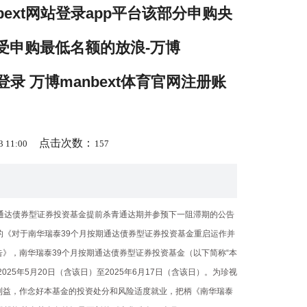
bext网站登录app平台该部分申购央
受申购最低名额的放浪-万博
站登录 万博manbext体育官网注册账
点击次数：
3 11:00
157
期通达债券型证券投资基金提前杀青通达期并参预下一阻滞期的公告
发布的《对于南华瑞泰39个月按期通达债券型证券投资基金重启运作并
》，南华瑞泰39个月按期通达债券型证券投资基金（以下简称“本
025年5月20日（含该日）至2025年6月17日（含该日）。为珍视
利益，作念好本基金的投资处分和风险适度就业，把柄《南华瑞泰