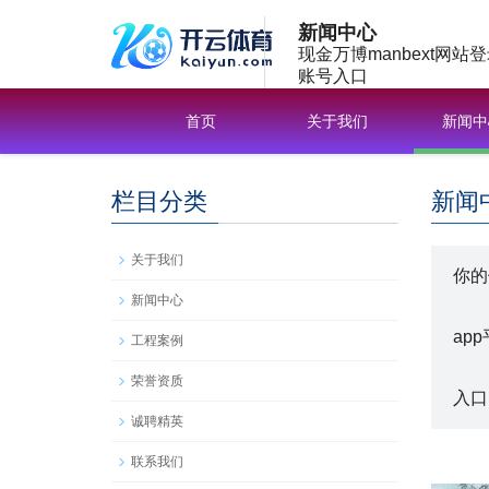
新闻中心
现金万博manbext网站
账号入口
首页
关于我们
新闻中
栏目分类
新闻
关于我们
你的
新闻中心
ap
工程案例
荣誉资质
入口
诚聘精英
联系我们