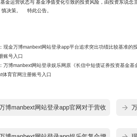
基金运营状态与 基金净值变化引致的投资风险，由投资东说念
、谨 慎决策。 特此公告。 南华基
：
现金万博manbext网站登录app平台追求突出功绩比较基准的投资陈
册账号入口
：
万博manbext网站登录娱乐网原《长信中短债证券投资基金基金
ext体育官网注册账号入口
万博manbext网站登录app官网对于营收
万
与利润发达背离的情况-万博manbext网
万博manbext网站登录app娱乐年复合增
现