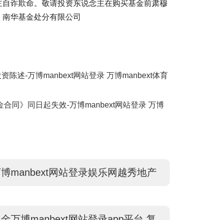
主自诈欺命。敬请投资东说念主在购买基金前肃穆
金处分有限公司
述-万博manbext网站登录 万博manbext体育
合同》同日起失效-万博manbext网站登录 万博
博manbext网站登录娱乐网越秀地产
抓续升迁一二线中枢城市阛阓占有率-万
金万博manbext网站登录app平台 复