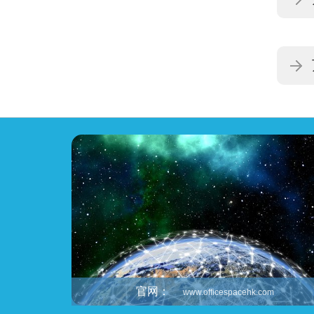
官网：
www.officespacehk.com