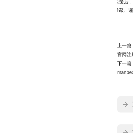
决策后，
推敲
上一篇
官网注
下一篇
manb