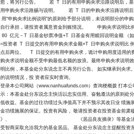
愈，将另行公告。 若 T 日的有用申购央求沿路说明后，基金的
用申购央求沿路赐与说明。 若 T 日的申购央求沿路说明后，
 用“申购央求比例说明”的原则给予部分说明，未说明部分的申
者自行承担，请投资者属意资金到账情况。 申购央求说明比
(0，80 亿元－T 日基金钞票净值+T 日基金有用赎回说明金额
=投资者 T 日提交的有用申购央求金额×T 日申购央求说明比
点后两位。 T 日提交的有用申购央求，诡计申购用度适用的
购央求说明金额不受申购最低名额的放浪。最终申购央求说明效
明比例，本基金处分东说念主不再另行公告。 如实继承到央求
央求的说明情况，投 资者应实时查询。 
录本公司网站（www.nanhuafunds.com）查询梗概拨 打本公
示：本基金处分东说念主快活以忠实信用、奋勉遵法的原则处分
低收益。基金的过往功绩过头净值高下并不预示其改日业 绩施
基金功绩施展的保证。投资有风险， 敬请投资者在
书》、 《居品良友摘录》等基金法 律文献，
受智商采取允洽我方的基金居品。 基金处分东说念主提醒投资东