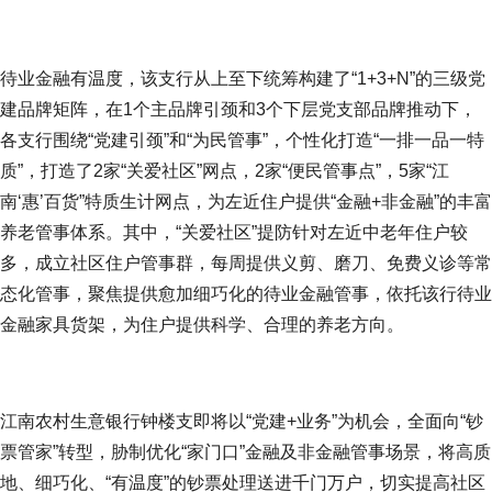
待业金融有温度，该支行从上至下统筹构建了“1+3+N”的三级党
建品牌矩阵，在1个主品牌引颈和3个下层党支部品牌推动下，
各支行围绕“党建引颈”和“为民管事”，个性化打造“一排一品一特
质”，打造了2家“关爱社区”网点，2家“便民管事点”，5家“江
南‘惠’百货”特质生计网点，为左近住户提供“金融+非金融”的丰富
养老管事体系。其中，“关爱社区”提防针对左近中老年住户较
多，成立社区住户管事群，每周提供义剪、磨刀、免费义诊等常
态化管事，聚焦提供愈加细巧化的待业金融管事，依托该行待业
金融家具货架，为住户提供科学、合理的养老方向。
江南农村生意银行钟楼支即将以“党建+业务”为机会，全面向“钞
票管家”转型，胁制优化“家门口”金融及非金融管事场景，将高质
地、细巧化、“有温度”的钞票处理送进千门万户，切实提高社区