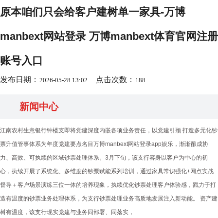
原本咱们只会给客户建树单一家具-万博
manbext网站登录 万博manbext体育官网注册
账号入口
发布日期：
点击次数：
2026-05-28 13:02
188
新闻中心
江南农村生意银行钟楼支即将党建深度内嵌各项业务责任，以党建引颈 打造多元化钞
票升值管事体系为年度党建要点名目万博manbext网站登录app娱乐，渐渐酿成协
力、高效、可执续的区域钞票处理体系。3月下旬，该支行容身以客户为中心的初
心，执续开展了系统化、多维度的钞票赋能系列培训，通过家具常识强化+网点实战
督导＋客户场景演练三位一体的培养现象，执续优化钞票处理客户体验感，戮力于打
造有温度的钞票业务处理体系，为支行钞票处理业务高质地发展注入新动能。 资产建
树有温度，该支行现实党建与业务同部署、同落实，