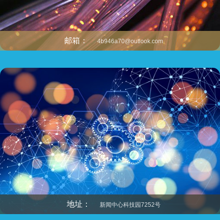
邮箱：
4b946a70@outlook.com
地址：
新闻中心科技园7252号