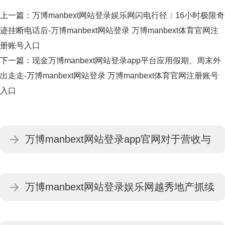
上一篇：
万博manbext网站登录娱乐网闪电行径：16小时极限奇
迹挂断电话后-万博manbext网站登录 万博manbext体育官网注
册账号入口
下一篇：
现金万博manbext网站登录app平台应用假期、周末外
出走走-万博manbext网站登录 万博manbext体育官网注册账号
入口
万博manbext网站登录app官网对于营收与
利润发达背离的情况-万博manbext网站登录
万博manbext网站登录娱乐网越秀地产抓续
万博manbext体育官网注册账号入口
升迁一二线中枢城市阛阓占有率-万博