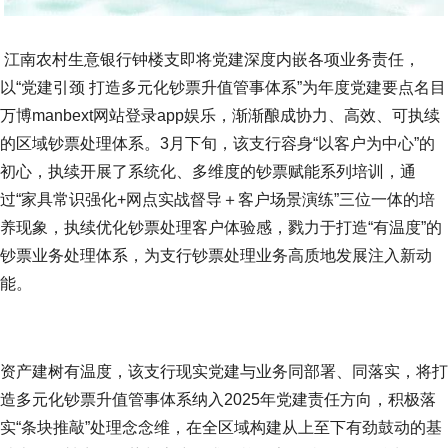
江南农村生意银行钟楼支即将党建深度内嵌各项业务责任，
以“党建引颈 打造多元化钞票升值管事体系”为年度党建要点名目
万博manbext网站登录app娱乐，渐渐酿成协力、高效、可执续
的区域钞票处理体系。3月下旬，该支行容身“以客户为中心”的
初心，执续开展了系统化、多维度的钞票赋能系列培训，通
过“家具常识强化+网点实战督导＋客户场景演练”三位一体的培
养现象，执续优化钞票处理客户体验感，戮力于打造“有温度”的
钞票业务处理体系，为支行钞票处理业务高质地发展注入新动
能。
资产建树有温度，该支行现实党建与业务同部署、同落实，将打
造多元化钞票升值管事体系纳入2025年党建责任方向，积极落
实“条块推敲”处理念念维，在全区域构建从上至下有劲鼓动的基