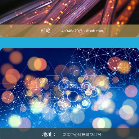
邮箱：
4b946a70@outlook.com
地址：
新闻中心科技园7252号