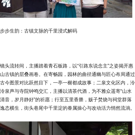
步步生韵：古镇文脉的千里浸式解码
镜头流转间，主播踏着青石板路，以“引路东说念主”之姿揭开惠
山古镇的层叠画卷。在寄畅园，园林的曲径通幽与匠心布局通过
古今图景对比跃然目下，一亭一榭都成故事；二泉文化区内，泠
泠泉声与寺院钟鸣交汇，主播以清茶代酒，为不雅众遥寄“山水
清音，岁月静好”的祈愿；行至五里香塍，贩子焚烧与祠堂群落
逸态横生，街头巷尾中千里淀的眷属操心与改动活力悄然流淌。