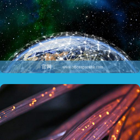
官网：
www.officespacehk.com