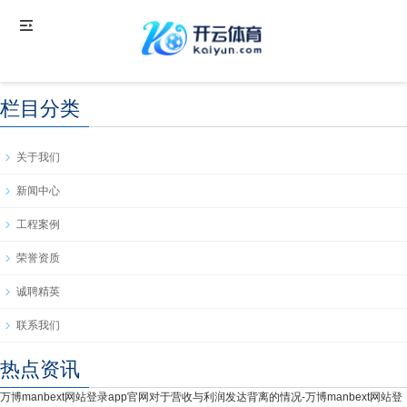
栏目分类
关于我们
新闻中心
工程案例
荣誉资质
诚聘精英
联系我们
热点资讯
万博manbext网站登录app官网对于营收与利润发达背离的情况-万博manbext网站登