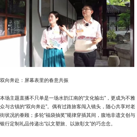
双向奔赴：屏幕表里的春意共振
本场主题直播不只单是一场水韵江南的“文化输出”，更成为不雅
众与古镇的“双向奔赴”。偶有过路旅客闯入镜头，随心共享对老
街状况的眷顾；多轮“福袋抽奖”规律穿插其间，腹地非遗文创与
银行定制礼品传递出“以文塑旅、以旅彰文”的巧念念。