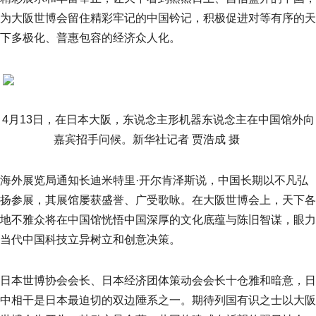
为大阪世博会留住精彩牢记的中国钤记，积极促进对等有序的天
下多极化、普惠包容的经济众人化。
4月13日，在日本大阪，东说念主形机器东说念主在中国馆外向
嘉宾招手问候。新华社记者 贾浩成 摄
海外展览局通知长迪米特里·开尔肯泽斯说，中国长期以不凡弘
扬参展，其展馆屡获盛誉、广受歌咏。在大阪世博会上，天下各
地不雅众将在中国馆恍悟中国深厚的文化底蕴与陈旧智谋，眼力
当代中国科技立异树立和创意决策。
日本世博协会会长、日本经济团体策动会会长十仓雅和暗意，日
中相干是日本最迫切的双边陲系之一。期待列国有识之士以大阪