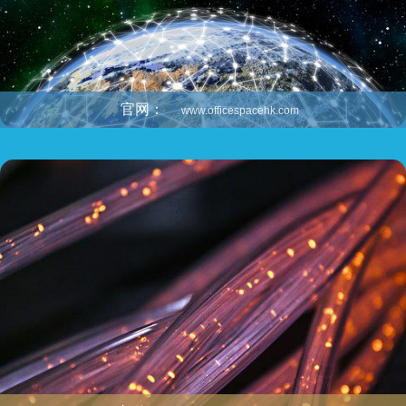
官网：
www.officespacehk.com