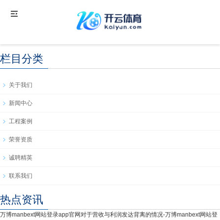
栏目分类
关于我们
新闻中心
工程案例
荣誉资质
诚聘精英
联系我们
热点资讯
万博manbext网站登录app官网对于营收与利润发达背离的情况-万博manbext网站登