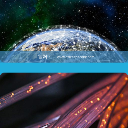
官网：
www.officespacehk.com