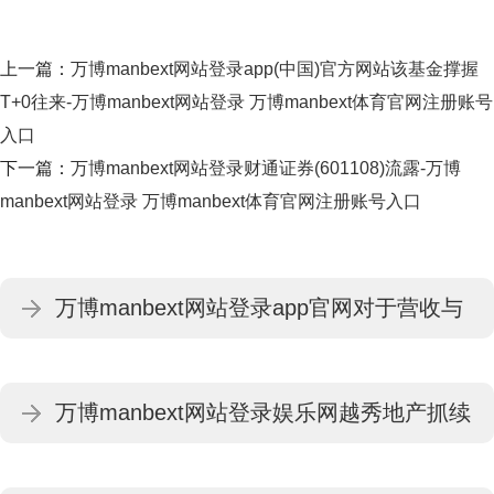
上一篇：
万博manbext网站登录app(中国)官方网站该基金撑握
T+0往来-万博manbext网站登录 万博manbext体育官网注册账号
入口
下一篇：
万博manbext网站登录财通证券(601108)流露-万博
manbext网站登录 万博manbext体育官网注册账号入口
万博manbext网站登录app官网对于营收与
利润发达背离的情况-万博manbext网站登录
万博manbext网站登录娱乐网越秀地产抓续
万博manbext体育官网注册账号入口
升迁一二线中枢城市阛阓占有率-万博