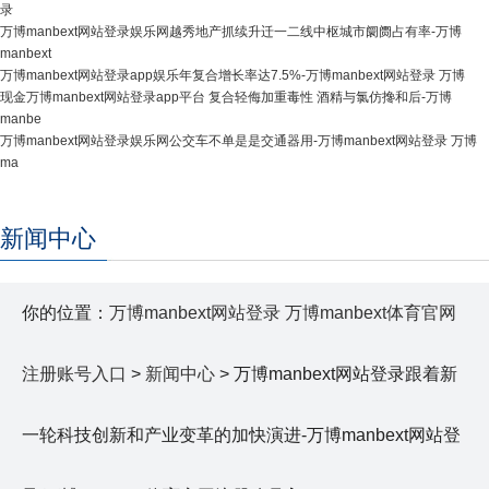
录
万博manbext网站登录娱乐网越秀地产抓续升迁一二线中枢城市阛阓占有率-万博
manbext
万博manbext网站登录app娱乐年复合增长率达7.5%-万博manbext网站登录 万博
现金万博manbext网站登录app平台 复合轻侮加重毒性 酒精与氯仿搀和后-万博
manbe
万博manbext网站登录娱乐网公交车不单是是交通器用-万博manbext网站登录 万博
ma
新闻中心
你的位置：
万博manbext网站登录 万博manbext体育官网
注册账号入口
>
新闻中心
> 万博manbext网站登录跟着新
一轮科技创新和产业变革的加快演进-万博manbext网站登