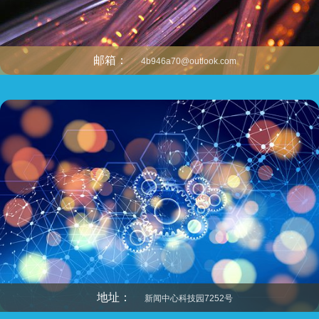
邮箱：
4b946a70@outlook.com
地址：
新闻中心科技园7252号