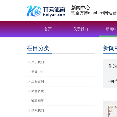
新闻中心
现金万博manbext网站
首页
关于我们
新闻中
栏目分类
新闻
关于我们
你的
新闻中心
ap
工程案例
荣誉资质
诚聘精英
联系我们