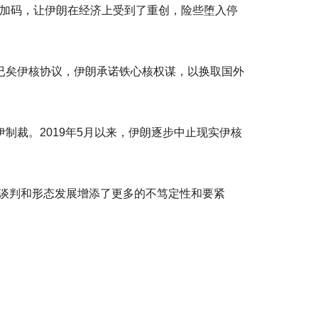
制加码，让伊朗在经济上受到了重创，险些堕入停
国已矣伊核协议，伊朗承诺铁心核权谋，以换取国外
伊制裁。2019年5月以来，伊朗逐步中止现实伊核
的谈判和形态发展增添了更多的不笃定性和要紧