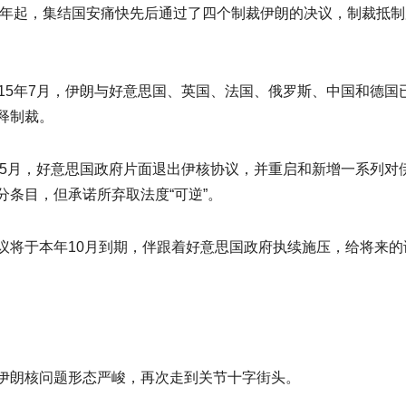
06年起，集结国安痛快先后通过了四个制裁伊朗的决议，制裁抵
015年7月，伊朗与好意思国、英国、法国、俄罗斯、中国和德
释制裁。
8年5月，好意思国政府片面退出伊核协议，并重启和新增一系列对
分条目，但承诺所弃取法度“可逆”。
议将于本年10月到期，伴跟着好意思国政府执续施压，给将来
伊朗核问题形态严峻，再次走到关节十字街头。