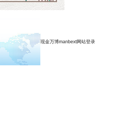
现金万博manbext网站登录